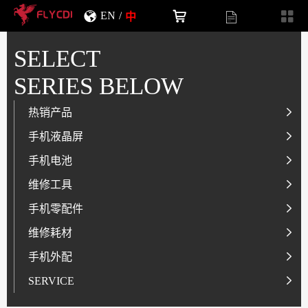
EN
/
中
SELECT
SERIES BELOW
热销产品
LCD液晶屏系列
手机液晶屏
电池系列
IP系列
手机电池
SAM系列
IP系列
维修工具
OP/RLM系列
OP/RLM系列
测试盒
手机零配件
HW/HON系列
SAM系列
螺丝刀
排线类
维修耗材
INF/TN/IT系列
HW/HON系列
钢化膜智能存储柜
摄像头类
锡浆
手机外配
MI/RM系列
MI/RM 系列
玻璃酒精瓶
其他配件
胶水
钢化膜
SERVICE
VI系列
VI系列
拆机片
盖板+OCA
锡线
镜头膜
S-Series