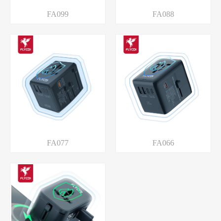
热风拆焊台
拆屏酒精
FA099
FA088
植锡网
电池修复排线
电动打磨笔
摄像镜头除尘棒
主板夹具
纳米导电银浆
899真空分离机
G09波形电流表
显微镜专用弯头风枪嘴
直流电源表
烙铁
FA077
FA066
镊子
维修垫