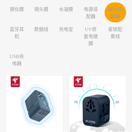
1+系列
INF/TN/IT-系列
防滑垫
清洗剂
水凝膜
O/RLM-Series
钢化膜
镜头膜
水凝膜
电源适
旅行适
配器
配器
MT系列
智能切膜机
助焊剂
电源适配器
V-Series
蓝牙耳
数据线
充电宝
UV修
星链配
PN系列
贴膜卡片
烙铁头
旅行适配器
X/RM-Series
机
复电镀
套线
GN系列
烧焊维修垫
无尘布
蓝牙耳机
膜
L系列
主板清洁刷
洗板水
数据线
USB充
NK系列
超声波清洗机
吸锡带
充电宝
电器
剪钳
阻焊油
UV修复电镀膜
电池激活检测板
发热芯
星链配套线
拉力起屏器
银丝飞线
USB充电器
加热拆屏宝
金刚丝
吹尘球
纳米海绵
焊台
烙铁头复活膏